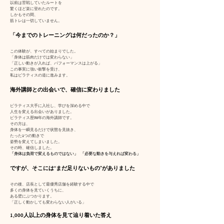
以前は苦戦していたルートを
驚くほど楽に登れたのです。
しかもその間、
筋トレは一切していません。
「今までのトレーニングは何だったのか？」
この体験が、すべての始まりでした。
「身体は筋肉だけでは変わらない」
「正しい動きが入れば、パフォーマンスは上がる」
この事実に強い衝撃を受け、
私はピラティスの道に進みます。
海外講師との出会いで、確信に変わりました
ピラティス大手に入社し、学びを深める中で
人生を変える出会いがありました。
ピラティス歴50年の海外講師です。
その方は、
身体を一瞬見るだけで状態を見抜き、
たった1つの動きで
姿勢を変えてしまいました。
その時、確信しました。
「身体は負荷で変えるものではない」 「必要な動きを与えれば変わる」
ですが、そこには“まだ足りないもの”がありました
その後、店長として最優秀店舗を経験する中で
多くの身体を見ていくうちに、
ある壁にぶつかります。
「正しく動かしても変わらない人がいる」
1,000人以上の身体を見て辿り着いた答え