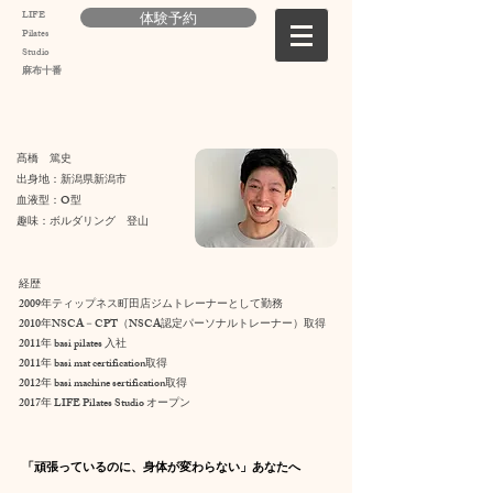
LIFE
体験予約
Pilates
Studio
麻布十番
髙橋 篤史
出身地：新潟県新潟市
血液型：O型
趣味：ボルダリング 登山
経歴
​2009年ティップネス町田店ジムトレーナーとして勤務
​2010年NSCA－CPT（NSCA認定パーソナルトレーナー）取得
​2011年 basi pilates 入社
2011年 basi mat certification取得
2012年 basi machine sertification取得
​2017年 LIFE Pilates Studio オープン
「頑張っているのに、身体が変わらない」あなたへ