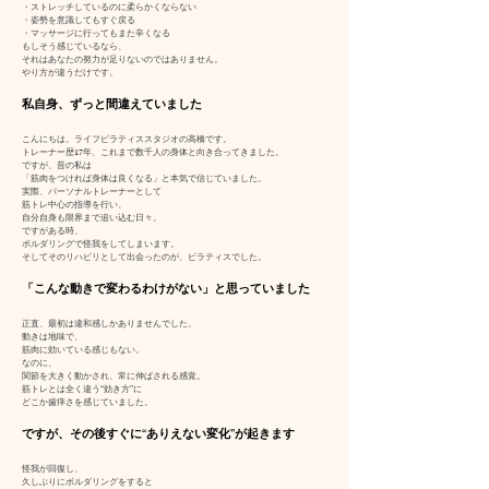
・ストレッチしているのに柔らかくならない
・姿勢を意識してもすぐ戻る
・マッサージに行ってもまた辛くなる
もしそう感じているなら、
それはあなたの努力が足りないのではありません。
やり方が違うだけです。
私自身、ずっと間違えていました
こんにちは。ライフピラティススタジオの高橋です。
トレーナー歴17年、これまで数千人の身体と向き合ってきました。
ですが、昔の私は
「筋肉をつければ身体は良くなる」と本気で信じていました。
実際、パーソナルトレーナーとして
筋トレ中心の指導を行い、
自分自身も限界まで追い込む日々。
ですがある時、
ボルダリングで怪我をしてしまいます。
そしてそのリハビリとして出会ったのが、ピラティスでした。
「こんな動きで変わるわけがない」と思っていました
正直、最初は違和感しかありませんでした。
動きは地味で、
筋肉に効いている感じもない。
なのに、
関節を大きく動かされ、常に伸ばされる感覚。
筋トレとは全く違う“効き方”に
どこか歯痒さを感じていました。
ですが、その後すぐに“ありえない変化”が起きます
怪我が回復し、
久しぶりにボルダリングをすると