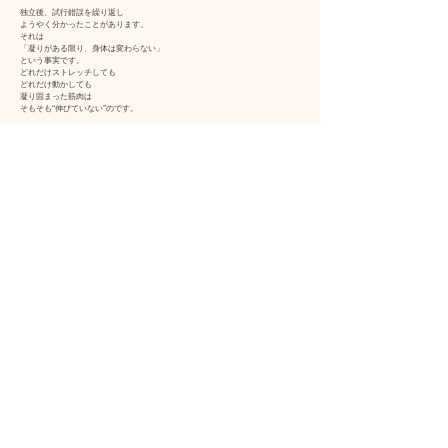
独立後、試行錯誤を繰り返し
ようやく分かったことがあります。
それは
「凝りがある限り、身体は変わらない」
という事実です。
どれだけストレッチしても
どれだけ動かしても
凝り固まった筋肉は
そもそも“伸びていない”のです。
だから私は、順番を変えました
ただ伸ばすのではなく
① 凝りを緩める（筋膜リリース）
② 正しく伸ばす（ストレッチ）
③ 正しく動かす（ピラティス）
この順番に変えたことで
はじめて身体は
本来の動きを取り戻し、
骨格・姿勢が整うようになりました。
10年かけて完成したメソッドです
この方法に辿り着くまでに
10年かかりました。
ですがその分、
どんな身体でも変化させるための
引き出しと経験があります。
「変わる」ではなく「戻らない身体」へ
・身体が軽いのが当たり前になる
・朝起きた瞬間から楽