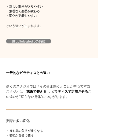
・正しい動きが入りやすい
・無理なく姿勢が変わる
・変化が定着しやすい​​
という違いが生まれます。
LIFEpilatesstudioの特徴
一般的なピラティスとの違い
多くのスタジオでは『そのまま動く』ことが中心です当
スタジオは
施術で整える → ピラティスで定着させる
こ
の違いが“戻らない身体”につながります。
実際に多い変化
​・首や肩の負担が軽くなる
・姿勢が自然に整う