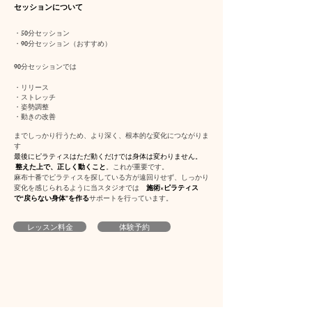
セッションについて
・50分セッション
・90分セッション（おすすめ）
90分セッションでは
・リリース
・ストレッチ
・姿勢調整
・動きの改善
までしっかり行うため、より深く、根本的な変化につながりま
す
最後にピラティスはただ動くだけでは身体は変わりません。
整えた上で、正しく動くこと
。これが重要です。
麻布十番でピラティスを探している方が遠回りせず、しっかり
変化を感じられるように当スタジオでは
施術×ピラティス
で“戻らない身体”を作る
サポートを行っています。
レッスン料金
体験予約