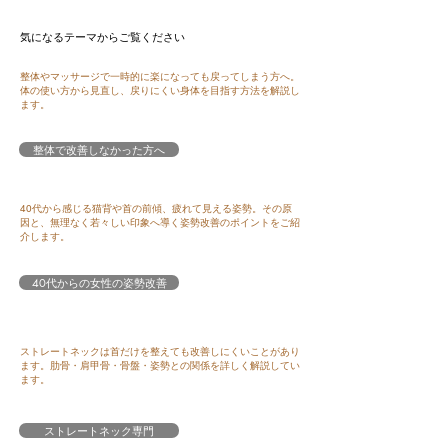
​気になるテーマからご覧ください
​整体やマッサージで一時的に楽になっても戻ってしまう方へ。
体の使い方から見直し、戻りにくい身体を目指す方法を解説し
ます。
整体で改善しなかった方へ
​40代から感じる猫背や首の前傾、疲れて見える姿勢。その原
因と、無理なく若々しい印象へ導く姿勢改善のポイントをご紹
介します。
40代からの女性の姿勢改善
​ストレートネックは首だけを整えても改善しにくいことがあり
ます。肋骨・肩甲骨・骨盤・姿勢との関係を詳しく解説してい
ます。
ストレートネック専門