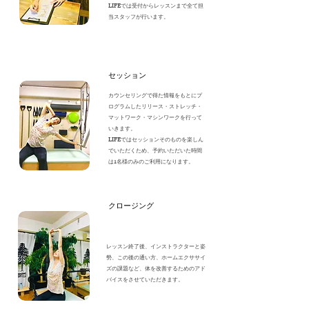
​LIFEでは受付からレッスンまで全て担
当スタッフが行います。
セッション
カウンセリングで得た情報をもとにプ
ログラムしたリリース・ストレッチ・
マットワーク・マシンワークを行って
いきます。
LIFEでは​セッションそのものを楽しん
でいただくため、予約いただいた時間
は1名様
のみのご利用になります。
クロージング
​レッスン終了後、インストラクターと姿
勢、この後の通い方、ホームエクササイ
ズの課題など、体を改善するためのアド
バイスをさせていただきます。