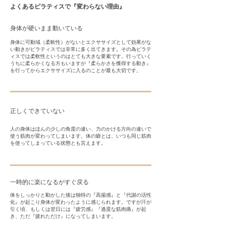
よくあるピラティスで『変わらない理由』
身体が硬いまま動いている
​身体に可動域（柔軟性）がないとエクササイズとして効果がな
い動きがピラティスでは非常に多く出てきます。その為ピラテ
ィスでは柔軟性というのはとても大きな要素です。行っていく
うちに柔らかくなる方もいますが『柔らかさを獲得する動き』
を行ってからエクササイズに入るのことが最も大切です。
正しくできていない
​人の身体はほんの少しの角度の違い、力のかける方向の違いで
使う筋肉が変わってしまいます。体の癖とは、いつも同じ筋肉
を使ってしまっている状態とも言えます。
一時的に楽になるがすぐ戻る
​体をしっかりと動かした後は独特の『高揚感』と『代謝の活性
化』が起こり身体が変わったように感じられます。ですが汗が
引く頃、もしくは翌日には『疲労感』『過度な筋肉痛』が起
き、ただ『疲れただけ』になってしまいます。