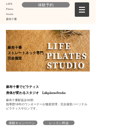
LIFE
体験予約
Pilates
Studio
麻布十番
麻布十番
ストレートネック専門
完全個室
麻布十番でピラティス
​身体が変わるスタジオ LifepilatesStudio
麻布十番駅徒歩30秒
​指導歴16年のワンオーナーが徹底管理・完全個室パーソナル
ピラティスサロンです。
体験キャンペーン
レッスン料金