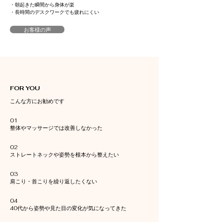
・朝起きた瞬間から身体が楽
・長時間のデスクワークでも疲れにくい
お客様の声
FOR YOU
こんな方にお勧めです
01
整体やマッサージでは改善しなかった
02
ストレートネックや姿勢を根本から整えたい
03
肩こり・首こりを繰り返したくない
04
40代から姿勢や見た目の変化が気になってきた