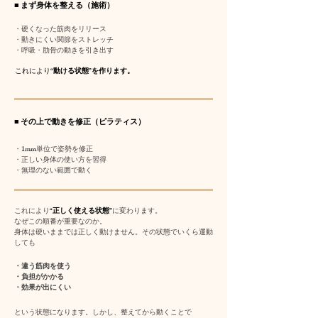
■ まず身体を整える（施術）
・硬くなった筋肉をリリース
・動きにくい関節をストレッチ
・呼吸・肋骨の動きを引き出す
これにより
“動ける状態”を作ります。
■ その上で動きを修正（ピラティス）
・1mm単位で姿勢を修正
・正しい身体の使い方を習得
・無理のない範囲で動く
これにより
“正しく使える状態”
に変わります。
なぜこの順番が重要なのか。
身体は硬いままでは正しく動けません。その状態でいくら運動
しても​​
・違う筋肉を使う
・負担がかかる
・効果が出にくい
​という状態になります。しかし、整えてから動くことで