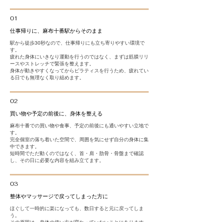
01
仕事帰りに、麻布十番駅からそのまま
駅から徒歩30秒なので、仕事帰りにも立ち寄りやすい環境で
す。
疲れた身体にいきなり運動を行うのではなく、まずは筋膜リリ
ースやストレッチで緊張を整えます。
身体が動きやすくなってからピラティスを行うため、疲れてい
る日でも無理なく取り組めます。
02
買い物や予定の前後に、身体を整える
麻布十番での買い物や食事、予定の前後にも通いやすい立地で
す。
完全個室の落ち着いた空間で、周囲を気にせず自分の身体に集
中できます。
短時間でただ動くのではなく、首・肩・肋骨・骨盤まで確認
し、その日に必要な内容を組み立てます。
03
整体やマッサージで戻ってしまった方に
ほぐして一時的に楽になっても、数日すると元に戻ってしま
う。