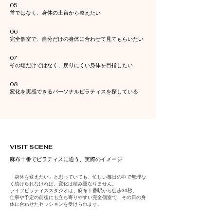
05
首ではなく、身体の土台から整えたい
06
完全個室で、自分だけの身体に合わせて見てもらいたい
07
その場だけではなく、戻りにくい身体を目指したい
08
変化を実感できるパーソナルピラティスを探している
VISIT SCENE
麻布十番でピラティスに通う、実際のイメージ
「身体を変えたい」と思っていても、忙しい毎日の中で無理な
く続けられなければ、変化は積み重なりません。
ライフピラティススタジオは、麻布十番駅から徒歩30秒。
仕事や予定の前後にも立ち寄りやすい完全個室で、その日の身
体に合わせたセッションを受けられます。