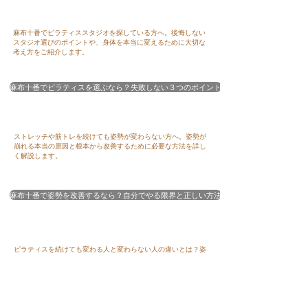
​麻布十番でピラティススタジオを探している方へ。後悔しない
スタジオ選びのポイントや、身体を本当に変えるために大切な
考え方をご紹介します。
麻布十番でピラティスを選ぶなら？失敗しない３つのポイント
​ストレッチや筋トレを続けても姿勢が変わらない方へ。姿勢が
崩れる本当の原因と根本から改善するために必要な方法を詳し
く解説します。
麻布十番で姿勢を改善するなら？自分でやる限界と正しい方法
​ピラティスを続けても変わる人と変わらない人の違いとは？姿
勢改善のポイントや、効果を引き出すために必要な身体づくり
についてわかりやすくご紹介します。
ピラティスで姿勢は変わる？変わらない人との違い