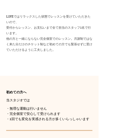
LIFEではリラックスした状態でレッスンを受けていただきた
いので、
受付からレッスン、お支払いまで全て担当のスタッフ1名で行
います。
他の方と一緒にならない完全個室でのレッスン。月謝制ではな
く来た分だけのチケット制など
初めての方でも緊張せずに受け
ていただけるように工夫しました。
初めての方へ
当スタジオでは
​・無理な運動は行いません
・完全個室で安心して受けられます
・1回でも変化を実感される方が多くいらっしゃいます