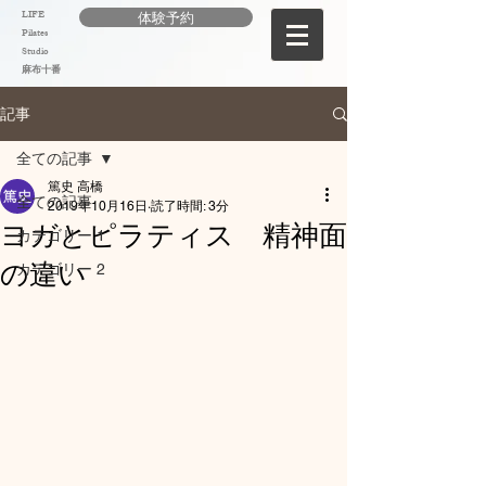
LIFE
体験予約
Pilates
Studio
麻布十番
記事
全ての記事
篤史 高橋
全ての記事
2019年10月16日
読了時間: 3分
ヨガとピラティス 精神面
カテゴリー 1
の違い
カテゴリー 2