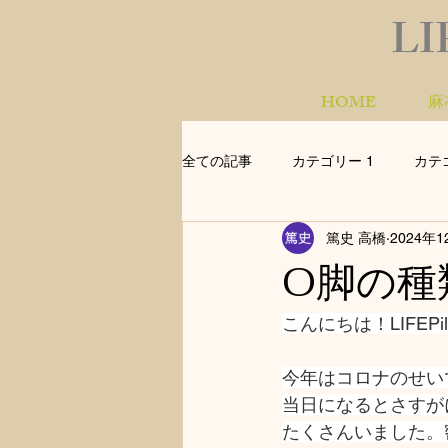
LI
HOME
麻
全ての記事
カテゴリー 1
カテ
篤史 高橋
2024年1
O脚の種
こんにちは！LIFEPil
今年はコロナのせい
当日になるとさすが
たくさんいました。