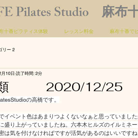
FE Pilates Studio 麻
布十番ピラティス体験
レッスン料金
麻布十番で
ゴリー 2
2月10日
読了時間: 2分
類 2020/12/25
atesStudioの高橋です。
でイベント色はあまりつよくないなぁと思っていました
に盛り上がっていましたね。六本木ヒルズのイルミネー
密は気を付けなければですが活気があるのはいいですね