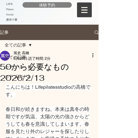
LIFE
体験予約
Pilates
Studio
麻布十番
記事
全ての記事
篤史 高橋
全ての記事
3月26日
読了時間: 2分
50から必要なもの
カテゴリー 1
2026/2/13
カテゴリー 2
こんにちは！Lifepilatesstudioの高橋で
す。
春日和が続きますね。本来は真冬の時
期ですが気温、太陽の光の強さからど
うしても春を意識してしまいます。春
服を見たり外のレジャーを探したりし