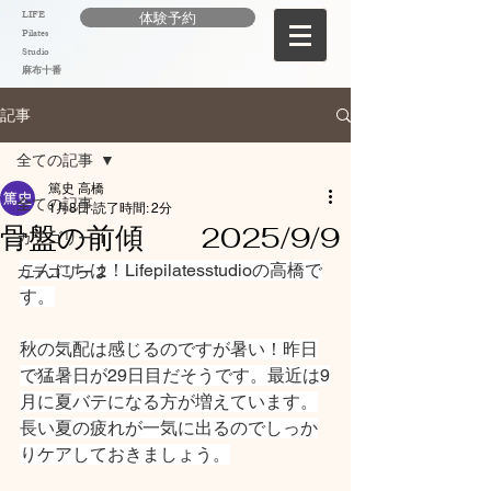
LIFE
体験予約
Pilates
Studio
麻布十番
記事
全ての記事
篤史 高橋
全ての記事
1月8日
読了時間: 2分
骨盤の前傾 2025/9/9
カテゴリー 1
こんにちは！Lifepilatesstudioの高橋で
カテゴリー 2
す。
秋の気配は感じるのですが暑い！昨日
で猛暑日が29日目だそうです。最近は9
月に夏バテになる方が増えています。
長い夏の疲れが一気に出るのでしっか
りケアしておきましょう。