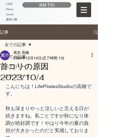
LIFE
体験予約
Pilates
Studio
麻布十番
記事
全ての記事
篤史 高橋
全ての記事
2024年12月14日
読了時間: 1分
首コリの原因
カテゴリー 1
2023/10/4
カテゴリー 2
こんにちは！LifePilatesStudioの高橋で
す。
秋も深まりやっと涼しいと言える日が
続きますね。私ごとですが秋になり体
調が絶好調です！やはり今年の夏の負
担が大きかったのだと実感しておりま