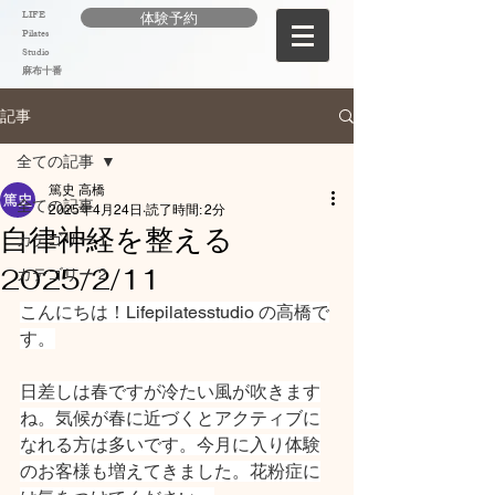
LIFE
体験予約
Pilates
Studio
麻布十番
記事
全ての記事
篤史 高橋
全ての記事
2025年4月24日
読了時間: 2分
自律神経を整える
カテゴリー 1
2025/2/11
カテゴリー 2
こんにちは！Lifepilatesstudio の高橋で
す。
日差しは春ですが冷たい風が吹きます
ね。気候が春に近づくとアクティブに
なれる方は多いです。今月に入り体験
のお客様も増えてきました。花粉症に