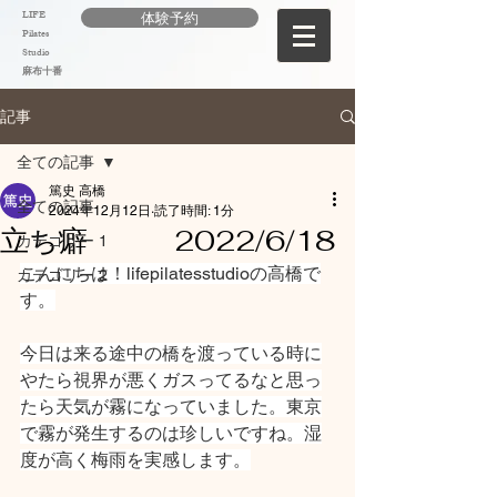
LIFE
体験予約
Pilates
Studio
麻布十番
記事
全ての記事
篤史 高橋
全ての記事
2024年12月12日
読了時間: 1分
立ち癖 2022/6/18
カテゴリー 1
こんにちは！lifepilatesstudioの高橋で
カテゴリー 2
す。
今日は来る途中の橋を渡っている時に
やたら視界が悪くガスってるなと思っ
たら天気が霧になっていました。東京
で霧が発生するのは珍しいですね。湿
度が高く梅雨を実感します。