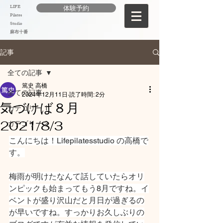
LIFE
体験予約
Pilates
Studio
麻布十番
記事
全ての記事
篤史 高橋
全ての記事
2024年12月11日
読了時間: 2分
気づけば８月
カテゴリー 1
2021/8/3
カテゴリー 2
こんにちは！Lifepilatesstudio の高橋で
す。
梅雨が明けたなんて話していたらオリ
ンピックも始まってもう8月ですね。イ
ベントが盛り沢山だと月日が過ぎるの
が早いですね。すっかりお久しぶりの