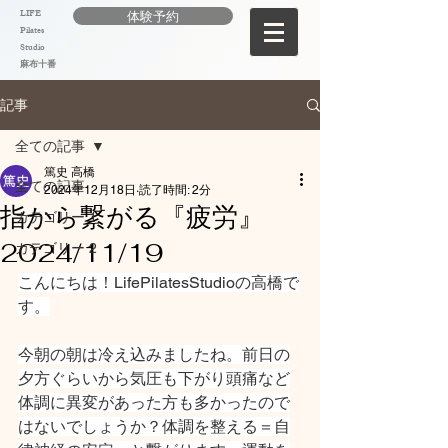
LIFE
体験予約
Pilates
Studio
麻布十番
記事
全ての記事
篤史 高橋
全ての記事
2024年12月18日
読了時間: 2分
指から繋がる『疲労』
カテゴリー 1
2024/11/19
カテゴリー 2
こんにちは！LifePilatesStudioの高橋で
す。
今朝の朝は冷え込みましたね。前日の
夕方ぐらいから気圧も下がり頭痛など
体調に異変があった方も多かったので
はないでしょうか？体調を整える＝自