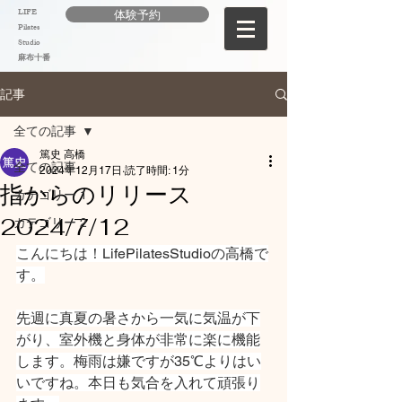
LIFE
体験予約
Pilates
Studio
麻布十番
記事
全ての記事
篤史 高橋
全ての記事
2024年12月17日
読了時間: 1分
指からのリリース
カテゴリー 1
2024/7/12
カテゴリー 2
こんにちは！LifePilatesStudioの高橋で
す。
先週に真夏の暑さから一気に気温が下
がり、室外機と身体が非常に楽に機能
します。梅雨は嫌ですが35℃よりはい
いですね。本日も気合を入れて頑張り