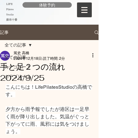
LIFE
体験予約
Pilates
Studio
麻布十番
記事
全ての記事
篤史 高橋
全ての記事
2024年12月18日
読了時間: 2分
手と足２つの流れ
カテゴリー 1
2024/9/25
カテゴリー 2
こんにちは！LifePilatesStudioの高橋で
す。
夕方から雨予報でしたが港区は一足早
く雨が降り出しました。気温がぐっと
下がってに雨、風邪には気をつけまし
ょう。