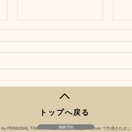
ピラティス経験者向け デコ
ピラ
ルテのライン
の『
2026/3/19
トップへ戻る
体験予約
23 by PERSONAL TRAINER（著作権表示の例）
Wix.com
で作成されまし