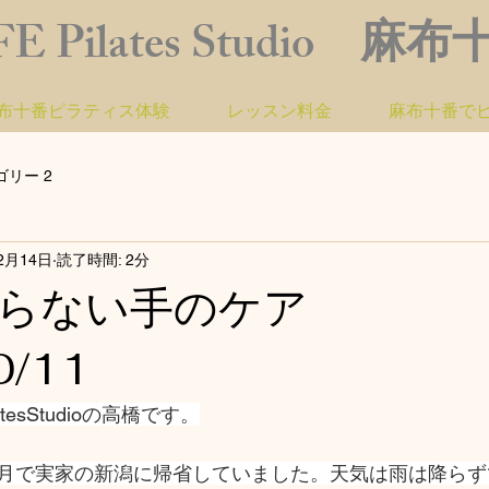
FE Pilates Studio 麻
布十番ピラティス体験
レッスン料金
麻布十番で
ゴリー 2
2月14日
読了時間: 2分
やらない手のケア
0/11
atesStudioの高橋です。
月で実家の新潟に帰省していました。天気は雨は降らず