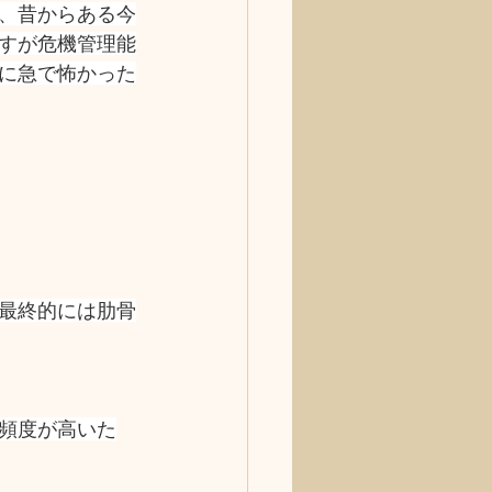
、昔からある今
すが危機管理能
に急で怖かった
最終的には肋骨
頻度が高いた