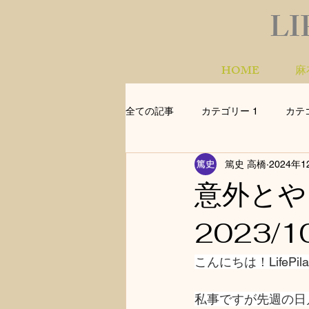
LI
HOME
麻
全ての記事
カテゴリー 1
カテ
篤史 高橋
2024年1
意外と
2023/1
こんにちは！LifePil
私事ですが先週の日