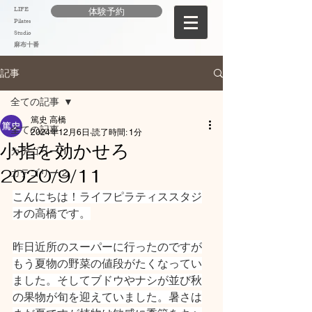
LIFE
体験予約
Pilates
Studio
麻布十番
記事
全ての記事
篤史 高橋
全ての記事
2024年12月6日
読了時間: 1分
小指を効かせろ
カテゴリー 1
2020/9/11
カテゴリー 2
こんにちは！ライフピラティススタジ
オの高橋です。
昨日近所のスーパーに行ったのですが
もう夏物の野菜の値段がたくなってい
ました。そしてブドウやナシが並び秋
の果物が旬を迎えていました。暑さは