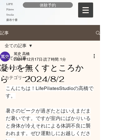
LIFE
体験予約
Pilates
Studio
麻布十番
記事
全ての記事
篤史 高橋
全ての記事
2024年12月17日
読了時間: 1分
凝りを無くすところか
カテゴリー 1
ら 2024/8/2
カテゴリー 2
こんにちは！LifePilatesStudioの高橋で
す。
暑さのピークが過ぎたとはいえまだま
だ暑いです。ですが室内にばかりいる
と身体が冷えそれによる体調不良に襲
われます。ぜひ運動しにお越しくださ