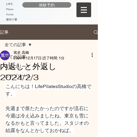
LIFE
体験予約
Pilates
Studio
麻布十番
記事
全ての記事
篤史 高橋
全ての記事
2024年12月17日
読了時間: 1分
内返しと外返し
カテゴリー 1
2024/2/3
カテゴリー 2
こんにちは！LifePilatesStudioの高橋で
す。
先週まで亜たたかったのですが流石に
今週は冷え込みましたね。東京も雪に
なるかもと言ってました。スタジオの
結露をなんとかしておかねば。