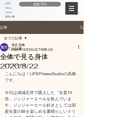
LIFE
体験予約
Pilates
Studio
麻布十番
記事
全ての記事
篤史 高橋
全ての記事
2024年12月5日
読了時間: 2分
全体で見る身体
カテゴリー 1
2020/8/22
カテゴリー 2
こんにちは！LIFEPilatesStudioの高橋
です。
今日は成城石井で購入した「生姜10
倍」ジンジャーエールを飲んでいま
す。ジンジャーエール好きとしては国
産生姜の味を楽しめる素晴らしいドリ