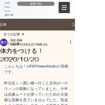
LIFE
体験予約
Pilates
Studio
麻布十番
記事
全ての記事
篤史 高橋
全ての記事
2024年12月6日
読了時間: 2分
体力をつける！
カテゴリー 1
2020/10/20
カテゴリー 2
こんにちは！LIFEPilatesStudioの高橋
です。
昨日近くへ買い物へ行くと店内がハロ
ウィンの装飾になっていました。今年
は自粛ムードが漂っていたためか大規
模な装飾を見ていませんでした。気温