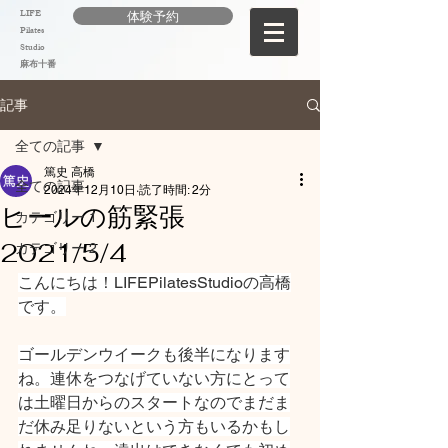
LIFE
体験予約
Pilates
Studio
麻布十番
記事
全ての記事
篤史 高橋
全ての記事
2024年12月10日
読了時間: 2分
ヒールの筋緊張
カテゴリー 1
2021/5/4
カテゴリー 2
こんにちは！LIFEPilatesStudioの高橋
です。
ゴールデンウイークも後半になります
ね。連休をつなげていない方にとって
は土曜日からのスタートなのでまだま
だ休み足りないという方もいるかもし