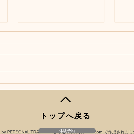
ピラティス経験者向け デコ
ピラ
ルテのライン
の『
2026/3/19
トップへ戻る
体験予約
23 by PERSONAL TRAINER（著作権表示の例）
Wix.com
で作成されまし