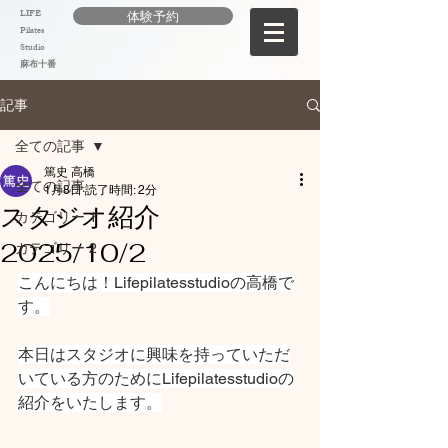
LIFE
体験予約
Pilates
Studio
麻布十番
記事
全ての記事
篤史 高橋
全ての記事
1月8日
読了時間: 2分
スタジオ紹介
カテゴリー 1
2025/10/2
カテゴリー 2
こんにちは！Lifepilatesstudioの高橋で
す。
本日はスタジオに興味を持っていただ
いている方のためにLifepilatesstudioの
紹介をいたします。