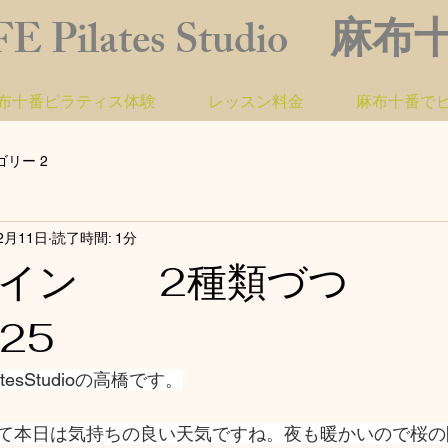
FE Pilates Studio 麻
布十番ピラティス体験
レッスン料金
麻布十番で
ゴリー 2
2月11日
読了時間: 1分
 イン 2種類づつ
/25
atesStudioの高橋です。
て本日は気持ちの良い天気ですね。夜も暖かいので桜の