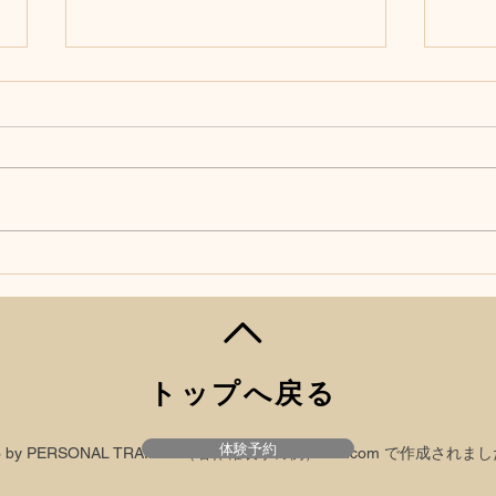
ピラティス経験者向け デコ
ピラ
ルテのライン
の『
2026/3/19
トップへ戻る
体験予約
23 by PERSONAL TRAINER（著作権表示の例）
Wix.com
で作成されまし