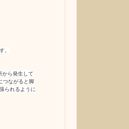
す。
所から発生して
につながると脚
張られるように